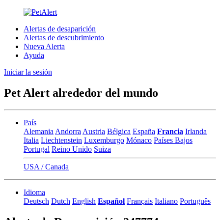
Alertas de desaparición
Alertas de descubrimiento
Nueva Alerta
Ayuda
Iniciar la sesión
Pet Alert alrededor del mundo
País
Alemania
Andorra
Austria
Bélgica
España
Francia
Irlanda
Italia
Liechtenstein
Luxemburgo
Mónaco
Países Bajos
Portugal
Reino Unido
Suiza
USA / Canada
Idioma
Deutsch
Dutch
English
Español
Français
Italiano
Português