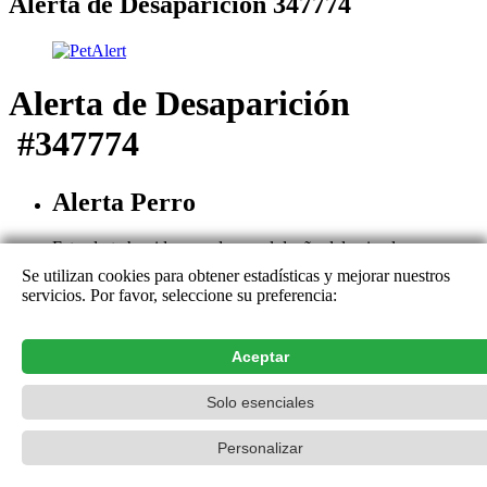
Alerta de Desaparición 347774
Alerta de Desaparición
#347774
Alerta Perro
Esta alerta ha sido cerrada por el dueño del animal
Razón : L'émetteur de cette Alerte ne s'est plus manifesté,
Se utilizan cookies para obtener estadísticas y mejorar nuestros
malgré nos relances.
servicios. Por favor, seleccione su preferencia:
Esta alerta está cerrada. Los detalles y comentarios pueden ser
consultados únicamente por el emisor de la alerta. Gracias por su
Aceptar
ayuda y sus contribuciones.
Contacto
Solo esenciales
PetAlert La red oficial,
2015-2026
Personalizar