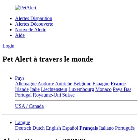
Alertes Disparition
Alertes Découverte
Nouvelle Alerte
Aide
Login
Pet Alert à travers le monde
Pays
Allemagne
Andorre
Autriche
Belgique
Espagne
France
Irlande
Italie
Liechtenstein
Luxembourg
Monaco
Pays-Bas
Portugal
Royaume-Uni
Suisse
USA / Canada
Langue
Deutsch
Dutch
English
Español
Français
Italiano
Português