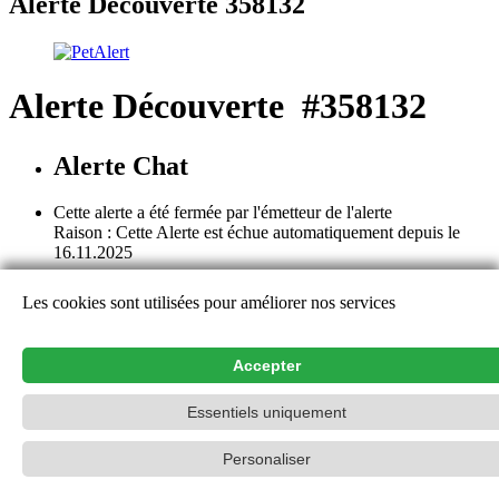
Alerte Découverte 358132
Alerte Découverte #358132
Alerte Chat
Cette alerte a été fermée par l'émetteur de l'alerte
Raison : Cette Alerte est échue automatiquement depuis le
16.11.2025
Cette alerte est close. Les détails et les remarques ne sont plus
Les cookies sont utilisées pour améliorer nos services
consultables, à l'exception de l'émetteur de l'alerte. Nous vous
remercions pour votre aide et vos contributions.
Aide
Accepter
Contact
Essentiels uniquement
PetAlert Le réseau officiel,
2015-2026
Personaliser