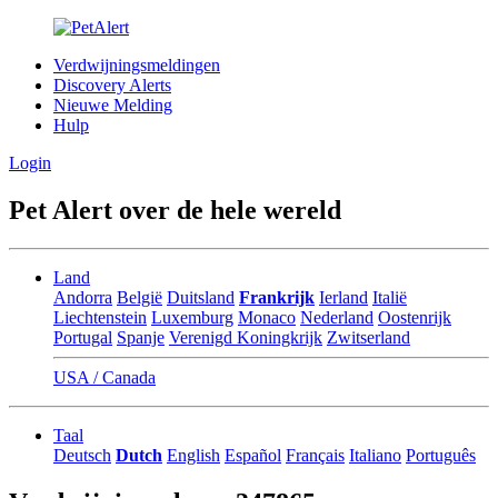
Verdwijningsmeldingen
Discovery Alerts
Nieuwe Melding
Hulp
Login
Pet Alert over de hele wereld
Land
Andorra
België
Duitsland
Frankrijk
Ierland
Italië
Liechtenstein
Luxemburg
Monaco
Nederland
Oostenrijk
Portugal
Spanje
Verenigd Koningkrijk
Zwitserland
USA / Canada
Taal
Deutsch
Dutch
English
Español
Français
Italiano
Português