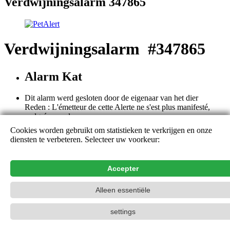
Verdwijningsalarm 347865
Verdwijningsalarm #347865
Alarm Kat
Dit alarm werd gesloten door de eigenaar van het dier
Reden : L'émetteur de cette Alerte ne s'est plus manifesté,
malgré nos relances.
Cookies worden gebruikt om statistieken te verkrijgen en onze
Dit alarm is gesloten. De details en de opmerkingen kunnen niet
diensten te verbeteren. Selecteer uw voorkeur:
meer geraadpleegd worden, behalve door de uitzender van het
alarm. We danken u voor uw hulp en uw bijdragen.
Contact naam
Accepter
PetAlert Het officiële zoeknetwerk,
2015-2026
Alleen essentiële
settings