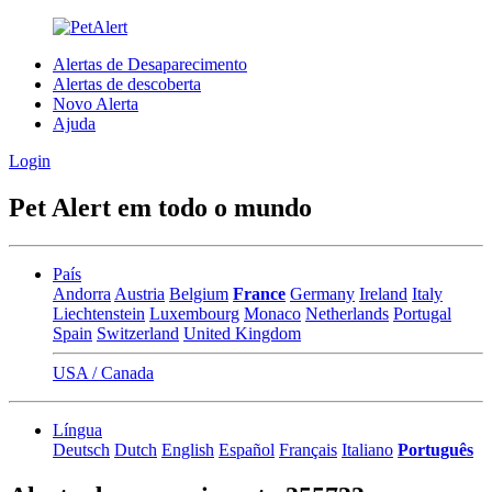
Alertas de Desaparecimento
Alertas de descoberta
Novo Alerta
Ajuda
Login
Pet Alert em todo o mundo
País
Andorra
Austria
Belgium
France
Germany
Ireland
Italy
Liechtenstein
Luxembourg
Monaco
Netherlands
Portugal
Spain
Switzerland
United Kingdom
USA / Canada
Língua
Deutsch
Dutch
English
Español
Français
Italiano
Português