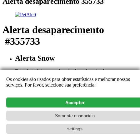
Alerta desaparecimento 355733
Alerta desaparecimento
#355733
Alerta Snow
Este alerta foi encerrado pelo dono do animal
Razão : Encontramos o nosso animal
Os cookies são usados para obter estatísticas e melhorar nossos
Mensagem do dono
serviços. Por favor, selecione sua preferência:
Retrouvé saint et sauf !
15.09.2025
Este alerta está encerrado. Os detalhes e comentários não estão
Accepter
disponíveis, à excessão do emissor do alerta. Agradecemos a sua
ajuda e a sua colaboração.
Contacto
Somente essenciais
PetAlert A rede de pesquisa oficial,
2015-2026
settings