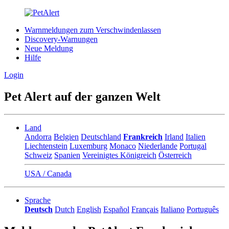
Warnmeldungen zum Verschwindenlassen
Discovery-Warnungen
Neue Meldung
Hilfe
Login
Pet Alert auf der ganzen Welt
Land
Andorra
Belgien
Deutschland
Frankreich
Irland
Italien
Liechtenstein
Luxemburg
Monaco
Niederlande
Portugal
Schweiz
Spanien
Vereinigtes Königreich
Österreich
USA / Canada
Sprache
Deutsch
Dutch
English
Español
Français
Italiano
Português