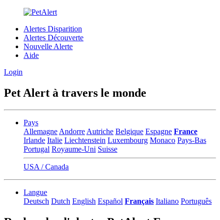
Alertes Disparition
Alertes Découverte
Nouvelle Alerte
Aide
Login
Pet Alert à travers le monde
Pays
Allemagne
Andorre
Autriche
Belgique
Espagne
France
Irlande
Italie
Liechtenstein
Luxembourg
Monaco
Pays-Bas
Portugal
Royaume-Uni
Suisse
USA / Canada
Langue
Deutsch
Dutch
English
Español
Français
Italiano
Português