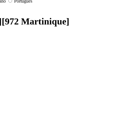
iano
Português
i][972 Martinique]