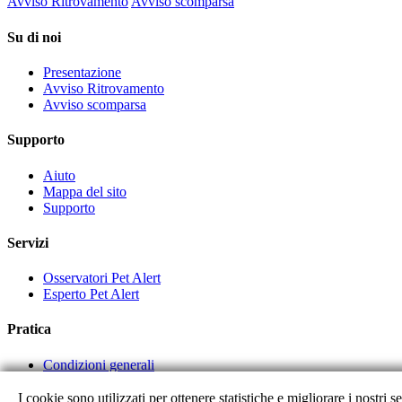
Avviso Ritrovamento
Avviso scomparsa
Su di noi
Presentazione
Avviso Ritrovamento
Avviso scomparsa
Supporto
Aiuto
Mappa del sito
Supporto
Servizi
Osservatori Pet Alert
Esperto Pet Alert
Pratica
Condizioni generali
Link dei partner
I cookie sono utilizzati per ottenere statistiche e migliorare i nostri s