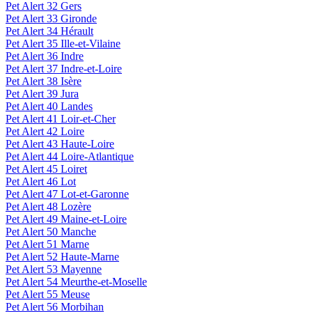
Pet Alert 32 Gers
Pet Alert 33 Gironde
Pet Alert 34 Hérault
Pet Alert 35 Ille-et-Vilaine
Pet Alert 36 Indre
Pet Alert 37 Indre-et-Loire
Pet Alert 38 Isère
Pet Alert 39 Jura
Pet Alert 40 Landes
Pet Alert 41 Loir-et-Cher
Pet Alert 42 Loire
Pet Alert 43 Haute-Loire
Pet Alert 44 Loire-Atlantique
Pet Alert 45 Loiret
Pet Alert 46 Lot
Pet Alert 47 Lot-et-Garonne
Pet Alert 48 Lozère
Pet Alert 49 Maine-et-Loire
Pet Alert 50 Manche
Pet Alert 51 Marne
Pet Alert 52 Haute-Marne
Pet Alert 53 Mayenne
Pet Alert 54 Meurthe-et-Moselle
Pet Alert 55 Meuse
Pet Alert 56 Morbihan