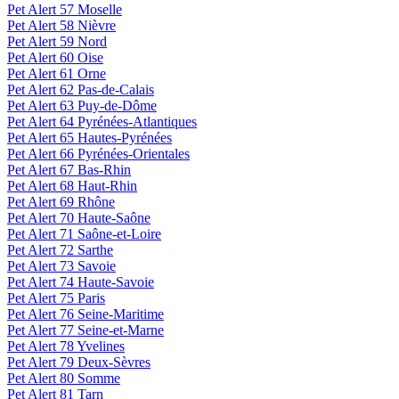
Pet Alert 57 Moselle
Pet Alert 58 Nièvre
Pet Alert 59 Nord
Pet Alert 60 Oise
Pet Alert 61 Orne
Pet Alert 62 Pas-de-Calais
Pet Alert 63 Puy-de-Dôme
Pet Alert 64 Pyrénées-Atlantiques
Pet Alert 65 Hautes-Pyrénées
Pet Alert 66 Pyrénées-Orientales
Pet Alert 67 Bas-Rhin
Pet Alert 68 Haut-Rhin
Pet Alert 69 Rhône
Pet Alert 70 Haute-Saône
Pet Alert 71 Saône-et-Loire
Pet Alert 72 Sarthe
Pet Alert 73 Savoie
Pet Alert 74 Haute-Savoie
Pet Alert 75 Paris
Pet Alert 76 Seine-Maritime
Pet Alert 77 Seine-et-Marne
Pet Alert 78 Yvelines
Pet Alert 79 Deux-Sèvres
Pet Alert 80 Somme
Pet Alert 81 Tarn