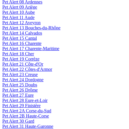
Pet Alert 08 Ardennes
Pet Alert 09 Ariège
Pet Alert 10 Aube
Pet Alert 11 Aude
Pet Alert 12 Aveyron
Pet Alert 13 Bouches-du-Rhône
Pet Alert 14 Calvados
Pet Alert 15 Cantal
Pet Alert 16 Charente
Pet Alert 17 Charente-Maritime
Pet Alert 18 Cher
Pet Alert 19 Corrèze
Pet Alert 21 Côte-d'Or
Pet Alert 22 Côtes-d'Armor
Pet Alert 23 Creuse
Pet Alert 24 Dordogne
Pet Alert 25 Doubs
Pet Alert 26 Drôme
Pet Alert 27 Eure
Pet Alert 28 Eure-et-Loir
Pet Alert 29 Finistère
Pet Alert 2A Corse-du-Sud
Pet Alert 2B Haute-Corse
Pet Alert 30 Gard
Pet Alert 31 Haute-Garonne