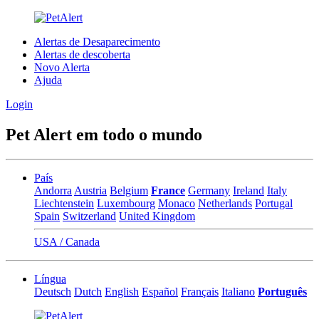
Alertas de Desaparecimento
Alertas de descoberta
Novo Alerta
Ajuda
Login
Pet Alert em todo o mundo
País
Andorra
Austria
Belgium
France
Germany
Ireland
Italy
Liechtenstein
Luxembourg
Monaco
Netherlands
Portugal
Spain
Switzerland
United Kingdom
USA / Canada
Língua
Deutsch
Dutch
English
Español
Français
Italiano
Português