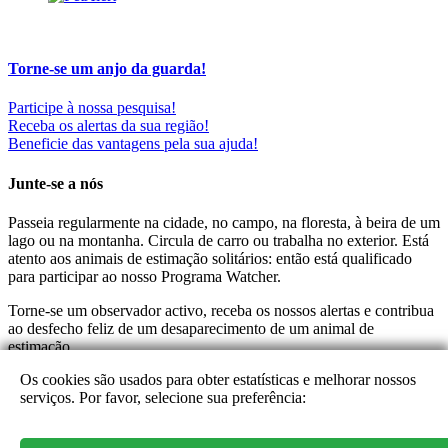
Torne-se um anjo da guarda!
Participe à nossa pesquisa!
Receba os alertas da sua região!
Beneficie das vantagens pela sua ajuda!
Junte-se a nós
Passeia regularmente na cidade, no campo, na floresta, à beira de um
lago ou na montanha. Circula de carro ou trabalha no exterior. Está
atento aos animais de estimação solitários: então está qualificado
para participar ao nosso Programa Watcher.
Torne-se um observador activo, receba os nossos alertas e contribua
ao desfecho feliz de um desaparecimento de um animal de
estimação.
Os cookies são usados para obter estatísticas e melhorar nossos
Ao nos ajudar, aproveita as vantagens e ganhos associados às suas
serviços. Por favor, selecione sua preferência:
iniciativas. Pode então escolher de os conservar ou de os oferecer no
fin de cada mês a uma instituição activa no mundo animal
(fundação, associação, refúgio, ...)