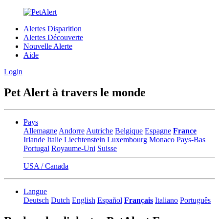
Alertes Disparition
Alertes Découverte
Nouvelle Alerte
Aide
Login
Pet Alert à travers le monde
Pays
Allemagne
Andorre
Autriche
Belgique
Espagne
France
Irlande
Italie
Liechtenstein
Luxembourg
Monaco
Pays-Bas
Portugal
Royaume-Uni
Suisse
USA / Canada
Langue
Deutsch
Dutch
English
Español
Français
Italiano
Português