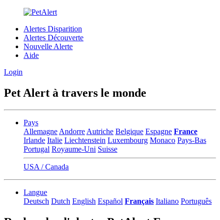
Alertes Disparition
Alertes Découverte
Nouvelle Alerte
Aide
Login
Pet Alert à travers le monde
Pays
Allemagne
Andorre
Autriche
Belgique
Espagne
France
Irlande
Italie
Liechtenstein
Luxembourg
Monaco
Pays-Bas
Portugal
Royaume-Uni
Suisse
USA / Canada
Langue
Deutsch
Dutch
English
Español
Français
Italiano
Português