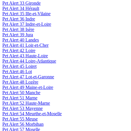
Pet Alert 33 Gironde
Pet Alert 34 Hérault
Pet Alert 35 Ille-et-Vilaine
Pet Alert 36 Indre
Pet Alert 37 Indre-et-Loire
Pet Alert 38 Isère
Pet Alert 39 Jura
Pet Alert 40 Landes
Pet Alert 41 Loir-et-Cher
Pet Alert 42 Loire
Pet Alert 43 Haute-Loire
Pet Alert 44 Loire-Atlantique
Pet Alert 45 Loiret
Pet Alert 46 Lot
Pet Alert 47 Lot-et-Garonne
Pet Alert 48 Lozère
Pet Alert 49 Maine-et-Loire
Pet Alert 50 Manche
Pet Alert 51 Marne
Pet Alert 52 Haute-Marne
Pet Alert 53 Mayenne
Pet Alert 54 Meurthe-et-Moselle
Pet Alert 55 Meuse
Pet Alert 56 Morbihan
Pet Alert 57 Moselle