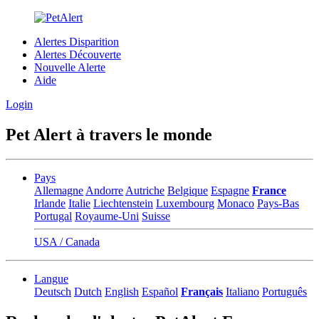
Alertes Disparition
Alertes Découverte
Nouvelle Alerte
Aide
Login
Pet Alert à travers le monde
Pays
Allemagne
Andorre
Autriche
Belgique
Espagne
France
Irlande
Italie
Liechtenstein
Luxembourg
Monaco
Pays-Bas
Portugal
Royaume-Uni
Suisse
USA / Canada
Langue
Deutsch
Dutch
English
Español
Français
Italiano
Português