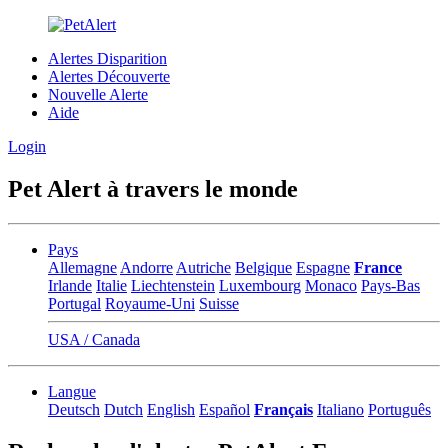
Alertes Disparition
Alertes Découverte
Nouvelle Alerte
Aide
Login
Pet Alert à travers le monde
Pays
Allemagne
Andorre
Autriche
Belgique
Espagne
France
Irlande
Italie
Liechtenstein
Luxembourg
Monaco
Pays-Bas
Portugal
Royaume-Uni
Suisse
USA / Canada
Langue
Deutsch
Dutch
English
Español
Français
Italiano
Português