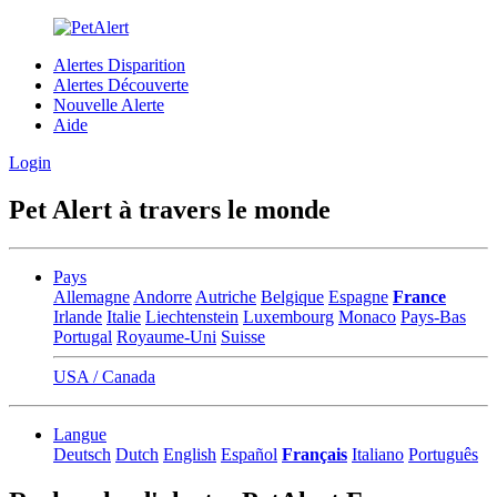
Alertes Disparition
Alertes Découverte
Nouvelle Alerte
Aide
Login
Pet Alert à travers le monde
Pays
Allemagne
Andorre
Autriche
Belgique
Espagne
France
Irlande
Italie
Liechtenstein
Luxembourg
Monaco
Pays-Bas
Portugal
Royaume-Uni
Suisse
USA / Canada
Langue
Deutsch
Dutch
English
Español
Français
Italiano
Português