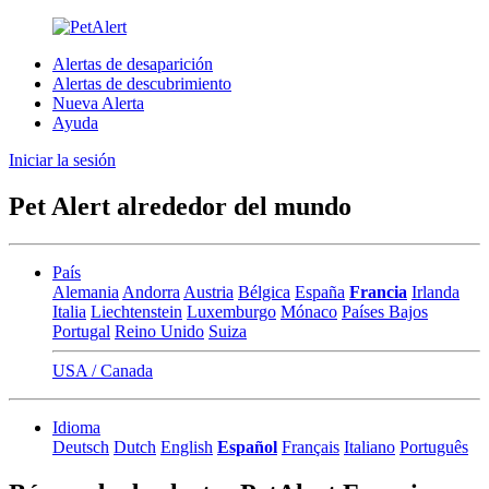
Alertas de desaparición
Alertas de descubrimiento
Nueva Alerta
Ayuda
Iniciar la sesión
Pet Alert alrededor del mundo
País
Alemania
Andorra
Austria
Bélgica
España
Francia
Irlanda
Italia
Liechtenstein
Luxemburgo
Mónaco
Países Bajos
Portugal
Reino Unido
Suiza
USA / Canada
Idioma
Deutsch
Dutch
English
Español
Français
Italiano
Português