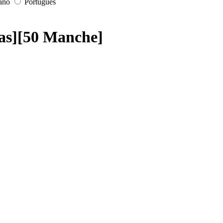
iano
Português
gas][50 Manche]