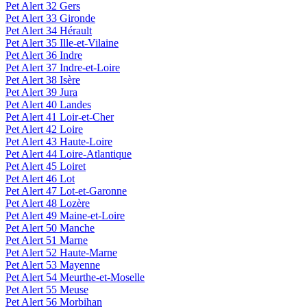
Pet Alert 32 Gers
Pet Alert 33 Gironde
Pet Alert 34 Hérault
Pet Alert 35 Ille-et-Vilaine
Pet Alert 36 Indre
Pet Alert 37 Indre-et-Loire
Pet Alert 38 Isère
Pet Alert 39 Jura
Pet Alert 40 Landes
Pet Alert 41 Loir-et-Cher
Pet Alert 42 Loire
Pet Alert 43 Haute-Loire
Pet Alert 44 Loire-Atlantique
Pet Alert 45 Loiret
Pet Alert 46 Lot
Pet Alert 47 Lot-et-Garonne
Pet Alert 48 Lozère
Pet Alert 49 Maine-et-Loire
Pet Alert 50 Manche
Pet Alert 51 Marne
Pet Alert 52 Haute-Marne
Pet Alert 53 Mayenne
Pet Alert 54 Meurthe-et-Moselle
Pet Alert 55 Meuse
Pet Alert 56 Morbihan