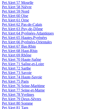
Pet Alert 57 Moselle
Pet Alert 58 Nièvre
Pet Alert 59 Nord
Pet Alert 60 Oise
Pet Alert 61 Orne
Pet Alert 62 Pas-de-Calais
Pet Alert 63 Puy-de-Dôme
Pet Alert 64 Pyrénées-Atlantiques
Pet Alert 65 Hautes-Pyrénées
Pet Alert 66 Pyrénées-Orientales
Pet Alert 67 Bas-Rhin
Pet Alert 68 Haut-Rhin
Pet Alert 69 Rhône
Pet Alert 70 Haute-Saône
Pet Alert 71 Saône-et-Loire
Pet Alert 72 Sarthe
Pet Alert 73 Savoie
Pet Alert 74 Haute-Savoie
Pet Alert 75 Paris
Pet Alert 76 Seine-Maritime
Pet Alert 77 Seine-et-Marne
Pet Alert 78 Yvelines
Pet Alert 79 Deux-Sèvres
Pet Alert 80 Somme
Pet Alert 81 Tarn