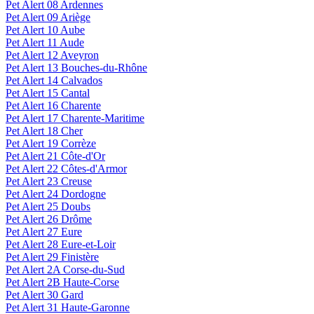
Pet Alert 08 Ardennes
Pet Alert 09 Ariège
Pet Alert 10 Aube
Pet Alert 11 Aude
Pet Alert 12 Aveyron
Pet Alert 13 Bouches-du-Rhône
Pet Alert 14 Calvados
Pet Alert 15 Cantal
Pet Alert 16 Charente
Pet Alert 17 Charente-Maritime
Pet Alert 18 Cher
Pet Alert 19 Corrèze
Pet Alert 21 Côte-d'Or
Pet Alert 22 Côtes-d'Armor
Pet Alert 23 Creuse
Pet Alert 24 Dordogne
Pet Alert 25 Doubs
Pet Alert 26 Drôme
Pet Alert 27 Eure
Pet Alert 28 Eure-et-Loir
Pet Alert 29 Finistère
Pet Alert 2A Corse-du-Sud
Pet Alert 2B Haute-Corse
Pet Alert 30 Gard
Pet Alert 31 Haute-Garonne