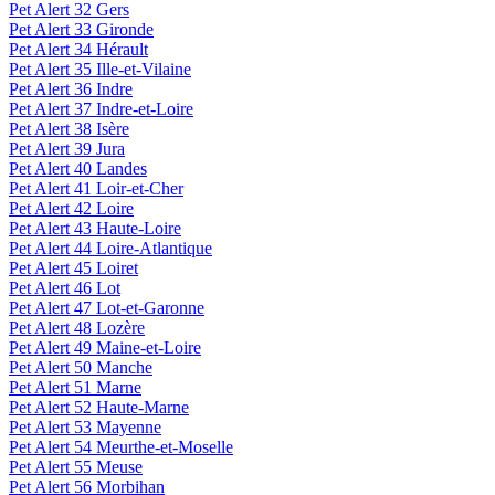
Pet Alert 32 Gers
Pet Alert 33 Gironde
Pet Alert 34 Hérault
Pet Alert 35 Ille-et-Vilaine
Pet Alert 36 Indre
Pet Alert 37 Indre-et-Loire
Pet Alert 38 Isère
Pet Alert 39 Jura
Pet Alert 40 Landes
Pet Alert 41 Loir-et-Cher
Pet Alert 42 Loire
Pet Alert 43 Haute-Loire
Pet Alert 44 Loire-Atlantique
Pet Alert 45 Loiret
Pet Alert 46 Lot
Pet Alert 47 Lot-et-Garonne
Pet Alert 48 Lozère
Pet Alert 49 Maine-et-Loire
Pet Alert 50 Manche
Pet Alert 51 Marne
Pet Alert 52 Haute-Marne
Pet Alert 53 Mayenne
Pet Alert 54 Meurthe-et-Moselle
Pet Alert 55 Meuse
Pet Alert 56 Morbihan