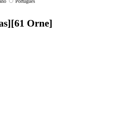
iano
Português
gas][61 Orne]