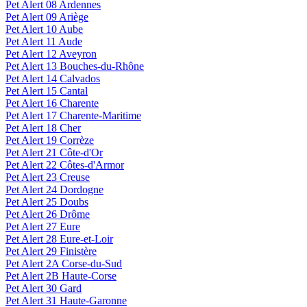
Pet Alert 08 Ardennes
Pet Alert 09 Ariège
Pet Alert 10 Aube
Pet Alert 11 Aude
Pet Alert 12 Aveyron
Pet Alert 13 Bouches-du-Rhône
Pet Alert 14 Calvados
Pet Alert 15 Cantal
Pet Alert 16 Charente
Pet Alert 17 Charente-Maritime
Pet Alert 18 Cher
Pet Alert 19 Corrèze
Pet Alert 21 Côte-d'Or
Pet Alert 22 Côtes-d'Armor
Pet Alert 23 Creuse
Pet Alert 24 Dordogne
Pet Alert 25 Doubs
Pet Alert 26 Drôme
Pet Alert 27 Eure
Pet Alert 28 Eure-et-Loir
Pet Alert 29 Finistère
Pet Alert 2A Corse-du-Sud
Pet Alert 2B Haute-Corse
Pet Alert 30 Gard
Pet Alert 31 Haute-Garonne