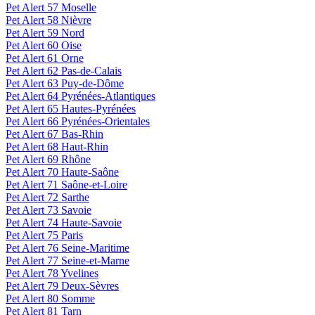
Pet Alert 57 Moselle
Pet Alert 58 Nièvre
Pet Alert 59 Nord
Pet Alert 60 Oise
Pet Alert 61 Orne
Pet Alert 62 Pas-de-Calais
Pet Alert 63 Puy-de-Dôme
Pet Alert 64 Pyrénées-Atlantiques
Pet Alert 65 Hautes-Pyrénées
Pet Alert 66 Pyrénées-Orientales
Pet Alert 67 Bas-Rhin
Pet Alert 68 Haut-Rhin
Pet Alert 69 Rhône
Pet Alert 70 Haute-Saône
Pet Alert 71 Saône-et-Loire
Pet Alert 72 Sarthe
Pet Alert 73 Savoie
Pet Alert 74 Haute-Savoie
Pet Alert 75 Paris
Pet Alert 76 Seine-Maritime
Pet Alert 77 Seine-et-Marne
Pet Alert 78 Yvelines
Pet Alert 79 Deux-Sèvres
Pet Alert 80 Somme
Pet Alert 81 Tarn