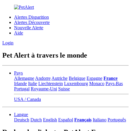
Alertes Disparition
Alertes Découverte
Nouvelle Alerte
Aide
Login
Pet Alert à travers le monde
Pays
Allemagne
Andorre
Autriche
Belgique
Espagne
France
Irlande
Italie
Liechtenstein
Luxembourg
Monaco
Pays-Bas
Portugal
Royaume-Uni
Suisse
USA / Canada
Langue
Deutsch
Dutch
English
Español
Français
Italiano
Português