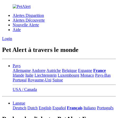
Alertes Disparition
Alertes Découverte
Nouvelle Alerte
Aide
Login
Pet Alert à travers le monde
Pays
Allemagne
Andorre
Autriche
Belgique
Espagne
France
Irlande
Italie
Liechtenstein
Luxembourg
Monaco
Pays-Bas
Portugal
Royaume-Uni
Suisse
USA / Canada
Langue
Deutsch
Dutch
English
Español
Français
Italiano
Português