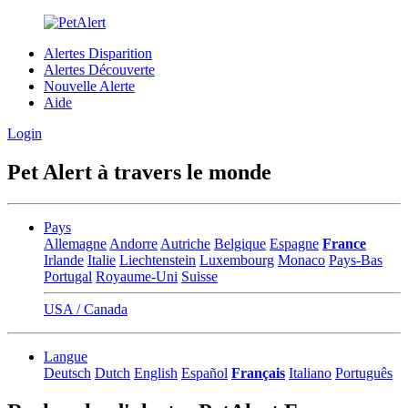
Alertes Disparition
Alertes Découverte
Nouvelle Alerte
Aide
Login
Pet Alert à travers le monde
Pays
Allemagne
Andorre
Autriche
Belgique
Espagne
France
Irlande
Italie
Liechtenstein
Luxembourg
Monaco
Pays-Bas
Portugal
Royaume-Uni
Suisse
USA / Canada
Langue
Deutsch
Dutch
English
Español
Français
Italiano
Português